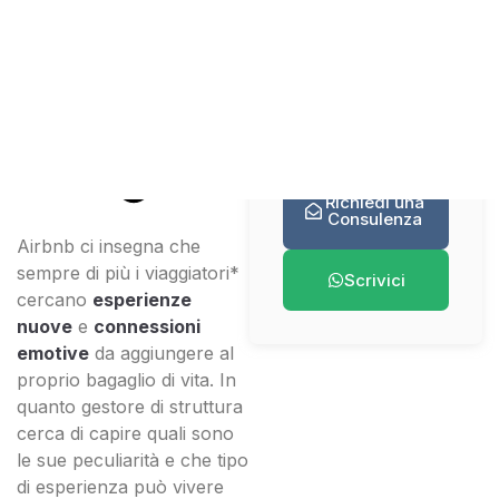
Cosa
Vedi tutti gli
troverai in
articoli
questo
articolo
Richiedi una
Consulenza
Airbnb ci insegna che
sempre di più i viaggiatori*
Scrivici
cercano
esperienze
nuove
e
connessioni
emotive
da aggiungere al
proprio bagaglio di vita. In
quanto gestore di struttura
cerca di capire quali sono
le sue peculiarità e che tipo
di esperienza può vivere