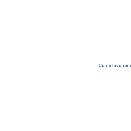
Home
»
Quale gestionale per B&B scegliere?
Quale gestionale
Come lavoria