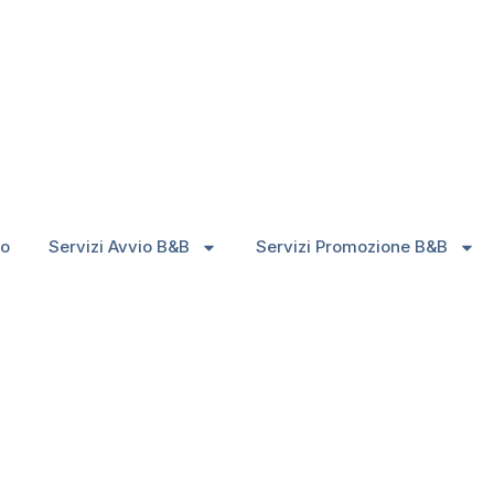
 per B&B sceglier
mo
Servizi Avvio B&B
Servizi Promozione B&B