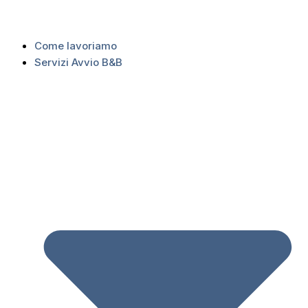
Come lavoriamo
Servizi Avvio B&B
Home
»
BBTips gratis per 3 mesi, attivalo in 5 minuti
BBTips gratis per 3
mesi, attivalo in 5
minuti