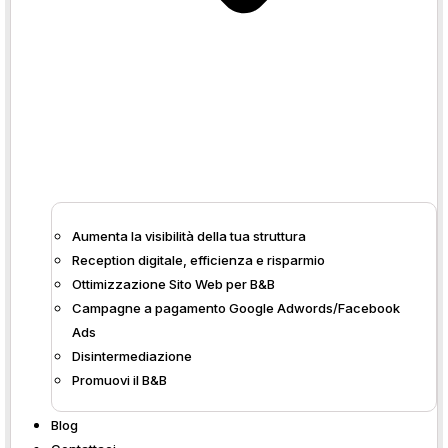
veloce, saprai quali
sono i servizi più
richiesti e le email
inviate.
ATTENZIONE
: non tutte le
funzionalità saranno
disponibili da subito, ma ti
chiediamo di avere solo un
po’ di pazienza perché nei
Aumenta la visibilità della tua struttura
prossimi mesi BBTips
Reception digitale, efficienza e risparmio
continuerà a crescere.
Ottimizzazione Sito Web per B&B
Campagne a pagamento Google Adwords/Facebook
Registrati/Accedi a
Ads
BBTips e usa gratis
Disintermediazione
per 3 mesi
Promuovi il B&B
Blog