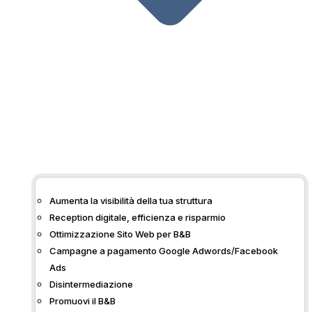
Aumenta la visibilità della tua struttura
Reception digitale, efficienza e risparmio
BBTips
ha una
nuova
Ottimizzazione Sito Web per B&B
interfaccia grafica
,
molto
Campagne a pagamento Google Adwords/Facebook
più semplice da utilizzare
Ads
e con
nuove funzionalità
Disintermediazione
pronte per essere
Promuovi il B&B
implementate!