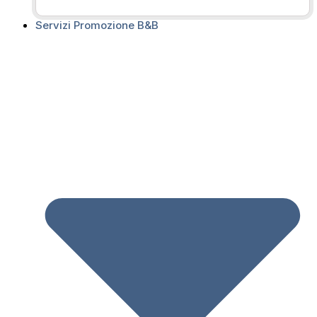
questo articolo
Vedi tutti gli
articoli
Servizi Promozione B&B
Richiedi una
Consulenza
Scrivici