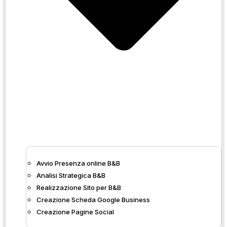
ospiti i migliori luoghi
dove mangiare, cosa
visitare, le esperienze
da non perdere ed
evitare a loro delle
cattive sorprese.
Evitare mappe
cartacee e fogliettini
volanti
: Le indicazioni
sui percorsi e i luoghi
saranno precisi e
puntuali da Google
Maps, con indicazioni
di orari e dati contatto
Avvio Presenza online B&B
aggiornati.
Analisi Strategica B&B
Risparmiare tempo
:
Realizzazione Sito per B&B
Sappiamo quanto sia
Creazione Scheda Google Business
logorante ripetere
Creazione Pagine Social
tutte le volte le stesse