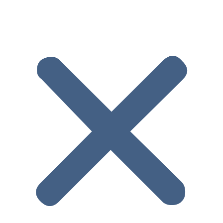
Cosa potrai
fare con
BBTips?
Interagire con i tuoi
clienti
: Prima,
durante e dopo la
vacanza, creando nel
tempo un legame e
un rapporto di fiducia,
impostando una
mailing automatizzata.
Aumentare le
recensioni positive
:
Richiedendo dei