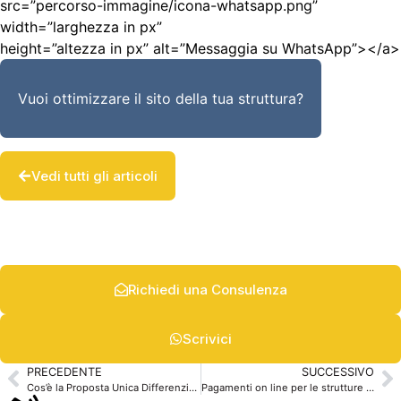
src=”percorso-immagine/icona-whatsapp.png”
width=”larghezza in px”
height=”altezza in px” alt=”Messaggia su WhatsApp”></a>
Vuoi ottimizzare il sito della tua struttura?
Vedi tutti gli articoli
Richiedi una Consulenza
Scrivici
PRECEDENTE
SUCCESSIVO
Cos’è la Proposta Unica Differenziante e perché è così importante per il tuo B&B?
Pagamenti on line per le strutture ricettive, cosa cambia dal 14 settembre?