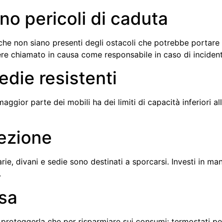
ano pericoli di caduta
ica che non siano presenti degli ostacoli che potrebbe portare
essere chiamato in causa come responsabile in caso di inciden
sedie resistenti
ior parte dei mobili ha dei limiti di capacità inferiori all
ezione
varie, divani e sedie sono destinati a sporcarsi. Investi in ma
.
asa
 proteggerla che per risparmiare sui consumi: termostati p