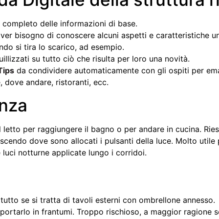
ia completo delle informazioni di base.
ver bisogno di conoscere alcuni aspetti e caratteristiche un
ndo si tira lo scarico, ad esempio.
llizzati su tutto ciò che risulta per loro una novità.
Tips
da condividere automaticamente con gli ospiti per ema
, dove andare, ristoranti, ecc.
enza
l letto per raggiungere il bagno o per andare in cucina. Rie
cendo dove sono allocati i pulsanti della luce. Molto utile 
luci notturne applicate lungo i corridoi.
ttutto se si tratta di tavoli esterni con ombrellone annesso.
ortarlo in frantumi. Troppo rischioso, a maggior ragione se