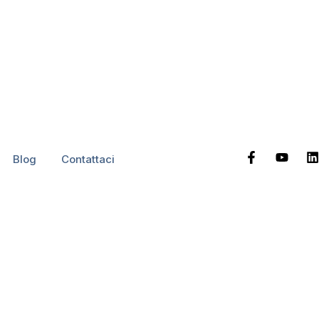
e una casa
Blog
Contattaci
arsi in situazioni scomode, se non addirittura di pericolo.
za degli spazi.
icettiva