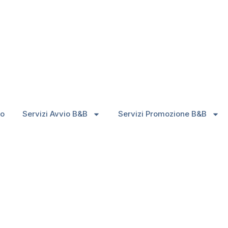
 di ospite
compiere per aver
di ospite
mo
Servizi Avvio B&B
Servizi Promozione B&B
estare attenzione per evitare che i tuoi ospiti possano trov
più attenti e accorti, gli incidenti possono accadere.
 non sono a loro famigliari e non hanno una giusta conoscen
o la sua esperienza in struttura, con piccoli accorgimenti.
a Digitale della struttura r