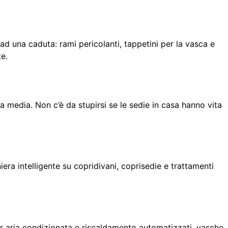
 ad una caduta: rami pericolanti, tappetini per la vasca e
te.
a media. Non c’è da stupirsi se le sedie in casa hanno vita
niera intelligente su copridivani, coprisedie e trattamenti
er aria condizionata e riscaldamento automatizzati, vasche