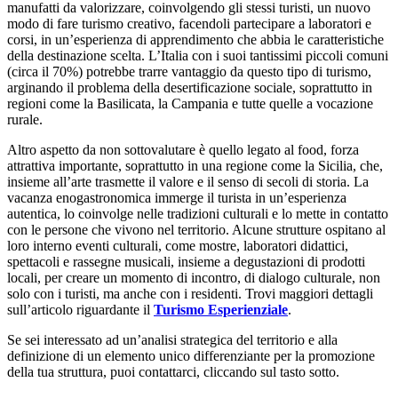
manufatti da valorizzare, coinvolgendo gli stessi turisti, un nuovo
modo di fare turismo creativo, facendoli partecipare a laboratori e
corsi, in un’esperienza di apprendimento che abbia le caratteristiche
della destinazione scelta. L’Italia con i suoi tantissimi piccoli comuni
(circa il 70%) potrebbe trarre vantaggio da questo tipo di turismo,
arginando il problema della desertificazione sociale, soprattutto in
regioni come la Basilicata, la Campania e tutte quelle a vocazione
rurale.
Altro aspetto da non sottovalutare è quello legato al food, forza
attrattiva importante, soprattutto in una regione come la Sicilia, che,
insieme all’arte trasmette il valore e il senso di secoli di storia. La
vacanza enogastronomica immerge il turista in un’esperienza
autentica, lo coinvolge nelle tradizioni culturali e lo mette in contatto
con le persone che vivono nel territorio. Alcune strutture ospitano al
loro interno eventi culturali, come mostre, laboratori didattici,
spettacoli e rassegne musicali, insieme a degustazioni di prodotti
locali, per creare un momento di incontro, di dialogo culturale, non
solo con i turisti, ma anche con i residenti. Trovi maggiori dettagli
sull’articolo riguardante il
Turismo Esperienziale
.
Se sei interessato ad un’analisi strategica del territorio e alla
definizione di un elemento unico differenziante per la promozione
della tua struttura, puoi contattarci, cliccando sul tasto sotto.