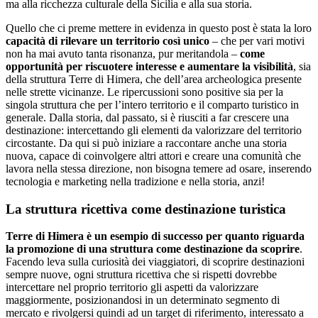
ma alla ricchezza culturale della Sicilia e alla sua storia.
Quello che ci preme mettere in evidenza in questo post è stata la loro
capacità di rilevare un territorio così unico
– che per vari motivi
non ha mai avuto tanta risonanza, pur meritandola –
come
opportunità per riscuotere interesse e aumentare la visibilità
, sia
della struttura Terre di Himera, che dell’area archeologica presente
nelle strette vicinanze. Le ripercussioni sono positive sia per la
singola struttura che per l’intero territorio e il comparto turistico in
generale. Dalla storia, dal passato, si è riusciti a far crescere una
destinazione: intercettando gli elementi da valorizzare del territorio
circostante. Da qui si può iniziare a raccontare anche una storia
nuova, capace di coinvolgere altri attori e creare una comunità che
lavora nella stessa direzione, non bisogna temere ad osare, inserendo
tecnologia e marketing nella tradizione e nella storia, anzi!
La struttura ricettiva come destinazione turistica
Terre di Himera è un esempio di successo per quanto riguarda
la promozione di una struttura come destinazione da scoprire
.
Facendo leva sulla curiosità dei viaggiatori, di scoprire destinazioni
sempre nuove, ogni struttura ricettiva che si rispetti dovrebbe
intercettare nel proprio territorio gli aspetti da valorizzare
maggiormente, posizionandosi in un determinato segmento di
mercato e rivolgersi quindi ad un target di riferimento, interessato a