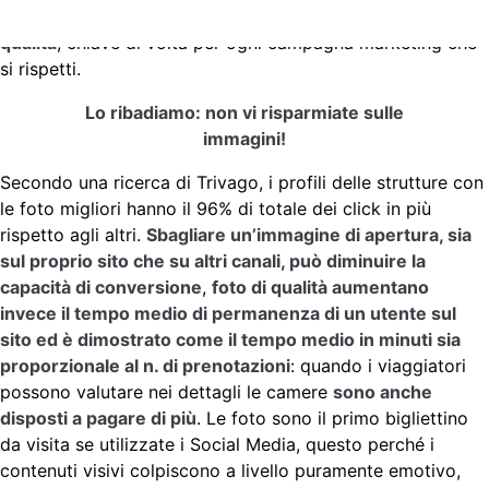
web, presentare la propria attività con
foto di altissima
qualità
, chiave di volta per ogni campagna marketing che
si rispetti.
Lo ribadiamo: non vi risparmiate sulle
immagini!
Secondo una ricerca di Trivago, i profili delle strutture con
le foto migliori hanno il 96% di totale dei click in più
rispetto agli altri.
Sbagliare un’immagine di apertura, sia
sul proprio sito che su altri canali, può diminuire la
capacità di conversione
,
foto di qualità aumentano
invece il tempo medio di permanenza di un utente sul
sito ed è dimostrato come il tempo medio in minuti sia
proporzionale al n. di prenotazioni
: quando i viaggiatori
possono valutare nei dettagli le camere
sono anche
disposti a pagare di più
. Le foto sono il primo bigliettino
da visita se utilizzate i Social Media, questo perché i
contenuti visivi colpiscono a livello puramente emotivo,