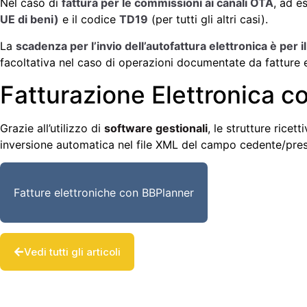
Nel caso di
fattura per le commissioni ai canali OTA
, ad e
UE di beni)
e il codice
TD19
(per tutti gli altri casi).
La
scadenza per l’invio dell’autofattura elettronica è per 
facoltativa nel caso di operazioni documentate da fatture e
Fatturazione Elettronica co
Grazie all’utilizzo di
software gestionali
, le strutture rice
inversione automatica nel file XML del campo cedente/pres
Fatture elettroniche con BBPlanner
Vedi tutti gli articoli