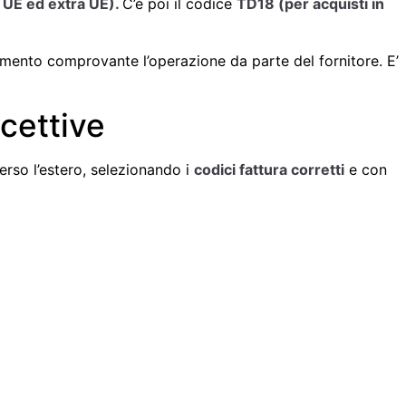
n UE ed extra UE).
C’è poi il codice
TD18 (per acquisti in
mento comprovante l’operazione da parte del fornitore. E’
icettive
verso l’estero, selezionando i
codici fattura corretti
e con