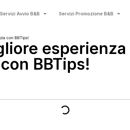
Servizi Avvio B&B
Servizi Promozione B&B
nizia con BBTips!
igliore esperienza
a con BBTips!