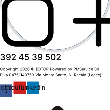
392 45 39 502
Copyright 2026 © BBTOP Powered by PMService Srl -
Piva 04751140759 Via Monte Santo, 61 Racale (Lecce)
cebook-
Youtube
Linkedin
f