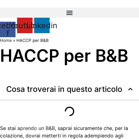
Vai
al
contenuto
cebook-
Youtube
Linkedin
f
Home
»
HACCP per B&B
HACCP per B&B
Cosa troverai in questo articolo
Se stai
aprendo un B&B
, saprai sicuramente che, per la
colazione, dovrai metterti in regola adempiendo agli