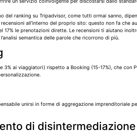
frire un servizio coinvolgente per discostarsi dallo standa
itmo del ranking su Tripadvisor, come tutti ormai sanno, dipend
e recensioni all’interno del proprio sito: questo non fa che a
17% le prenotazioni dirette. Le recensioni ti aiutano inoltre
 l’analisi semantica delle parole che ricorrono di più.
g
3% ai viaggiatori) rispetto a Booking (15-17%), che con Pul
personalizzazione.
ensabile unirsi in forme di aggregazione imprenditoriale per
nto di disintermediazione