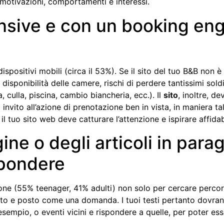
o motivazioni, comportamenti e interessi.
sive e con un booking engin
positivi mobili (circa il 53%). Se il sito del tuo B&B non è
disponibilità delle camere, rischi di perdere tantissimi sold
, culla, piscina, cambio biancheria, ecc.). Il
sito
, inoltre, 
 invito all’azione di prenotazione ben in vista, in maniera tal
il tuo sito web deve catturare l’attenzione e ispirare affidab
gine o degli articoli in parag
spondere
one (55% teenager, 41% adulti) non solo per cercare percorsi
gliato e posto come una domanda. I tuoi testi pertanto dov
d esempio, o eventi vicini e rispondere a quelle, per poter e