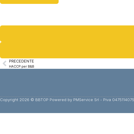
PRECEDENTE
HACCP per B&B
Copyright 2026 © BBTOP Powered by PMService Srl - Piva 04751140759