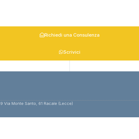
Richiedi una Consulenza
Scrivici
 Via Monte Santo, 61 Racale (Lecce)