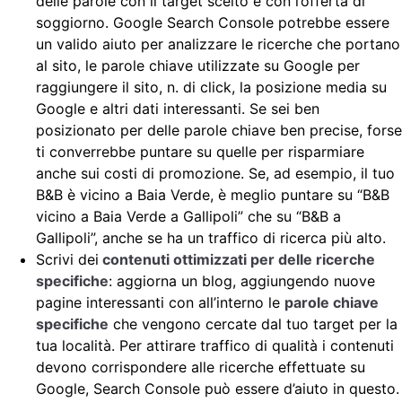
delle parole con il target scelto e con l’offerta di
soggiorno. Google Search Console potrebbe essere
un valido aiuto per analizzare le ricerche che portano
al sito, le parole chiave utilizzate su Google per
raggiungere il sito, n. di click, la posizione media su
Google e altri dati interessanti. Se sei ben
posizionato per delle parole chiave ben precise, forse
ti converrebbe puntare su quelle per risparmiare
anche sui costi di promozione. Se, ad esempio, il tuo
B&B è vicino a Baia Verde, è meglio puntare su “B&B
vicino a Baia Verde a Gallipoli” che su “B&B a
Gallipoli”, anche se ha un traffico di ricerca più alto.
Scrivi dei
contenuti ottimizzati per delle ricerche
specifiche
: aggiorna un blog, aggiungendo nuove
pagine interessanti con all’interno le
parole chiave
specifiche
che vengono cercate dal tuo target per la
tua località. Per attirare traffico di qualità i contenuti
devono corrispondere alle ricerche effettuate su
Google, Search Console può essere d’aiuto in questo.